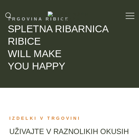
Skip
to
TRGOVINA RIBICE
content
SPLETNA RIBARNICA
Ribarnica v Ljubljani
Spletna ribarnica Ribice Ljubljana
RIBICE
WILL MAKE
YOU HAPPY
IZDELKI V TRGOVINI
UŽIVAJTE V RAZNOLIKIH OKUSIH