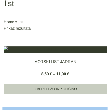
list
Home
»
list
Prikaz rezultata
MORSKI LIST JADRAN
Cenovni
8,50
€
–
11,90
€
razpon:
od
IZBERI TEŽO IN KOLIČINO
8,50 €
Ta
do
izdelek
11,90 €
ima