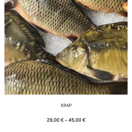
Možnosti
lahko
izberete
na
strani
izdelka
KRAP
Cenovni
29,00
€
–
45,00
€
razpon: