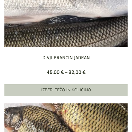
DIVJI BRANCIN JADRAN
Cenovni
45,00
€
–
82,00
€
razpon:
od
IZBERI TEŽO IN KOLIČINO
45,00 €
Ta
do
izdelek
82,00 €
ima
več
različic.