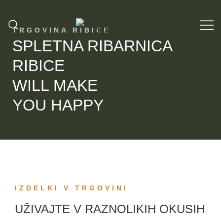
Skip
to
TRGOVINA RIBICE
content
SPLETNA RIBARNICA
Ribarnica v Ljubljani
Spletna ribarnica Ribice Ljubljana
RIBICE
WILL MAKE
YOU HAPPY
IZDELKI V TRGOVINI
UŽIVAJTE V RAZNOLIKIH OKUSIH