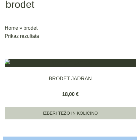
brodet
Home
»
brodet
Prikaz rezultata
BRODET JADRAN
18,00
€
IZBERI TEŽO IN KOLIČINO
Ta
izdelek
ima